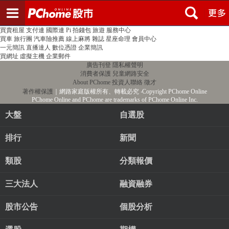
登入
註冊
PChome首頁
線上購物
24h購物
書店
露天拍賣
比比昂代購
新聞
/
氣象
股市
個人新聞台
廣告刊登
加入聯播網
全球購物
買賣租屋
支付連
國際連
Pi 拍錢包
旅遊
服務中心
買車
旅行團
汽車險推薦
線上麻將
雜誌
星座命理
會員中心
一元簡訊
直播達人
數位憑證
企業簡訊
買網址
虛擬主機
企業郵件
廣告刊登
隱私權聲明
消費者保護
兒童網路安全
About PChome
投資人聯絡
徵才
著作權保護
｜網路家庭版權所有、轉載必究
‧Copyright PChome Online
PChome Online and PChome are trademarks of PChome Online Inc.
大盤
自選股
排行
新聞
類股
分類報價
三大法人
融資融券
股市公告
個股分析