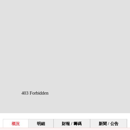
概況
明細
財報 / 籌碼
新聞 / 公告