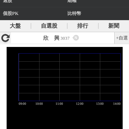
選股
期權
個股PK
比特幣
大盤
自選股
排行
新聞
欣 興
+自選
N
3037