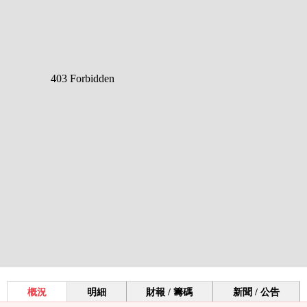
概況
明細
財報 / 籌碼
新聞 / 公告