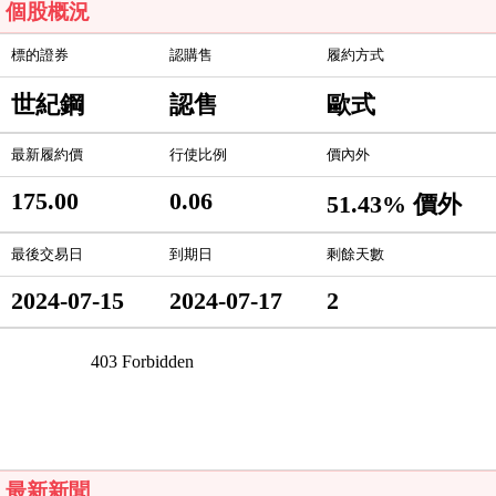
個股概況
標的證券
認購售
履約方式
世紀鋼
認售
歐式
最新履約價
行使比例
價內外
175.00
0.06
51.43% 價外
最後交易日
到期日
剩餘天數
2024-07-15
2024-07-17
2
最新新聞