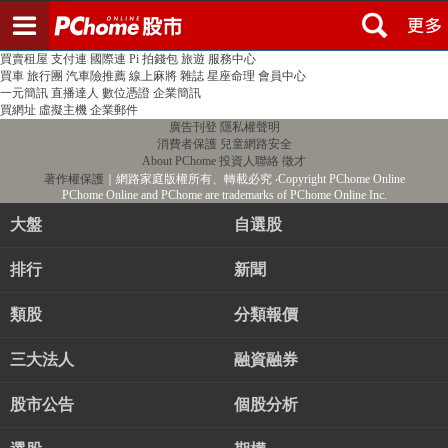
登入
註冊
PChome首頁
線上購物
24h購物
書店
露天拍賣
比比昂代購
新聞
/
氣象
股市
個人新聞台
廣告刊登
加入聯播網
全球購物
買賣租屋
支付連
國際連
Pi 拍錢包
旅遊
服務中心
買車
旅行團
汽車險推薦
線上麻將
雜誌
星座命理
會員中心
一元簡訊
直播達人
數位憑證
企業簡訊
買網址
虛擬主機
企業郵件
廣告刊登
隱私權聲明
消費者保護
兒童網路安全
About PChome
投資人聯絡
徵才
著作權保護
｜網路家庭版權所有、轉載必究
‧Copyright PChome Online
PChome Online and PChome are trademarks of PChome Online Inc.
大盤
自選股
排行
新聞
類股
分類報價
三大法人
融資融券
股市公告
個股分析