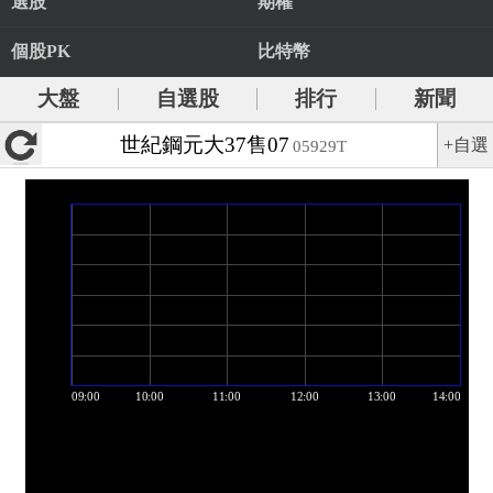
選股
期權
個股PK
比特幣
大盤
自選股
排行
新聞
世紀鋼元大37售07
+自選
05929T