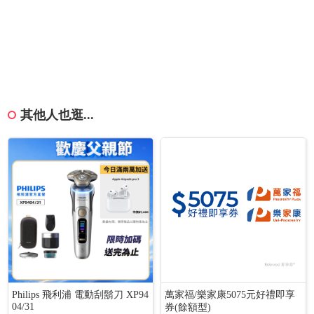
其他人也逛...
Philips 飛利浦 電動刮鬍刀 XP94
萬家福/樂家康5075元好禮即享
04/31
券(餘額型)