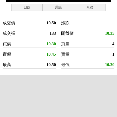
日線
週線
月線
成交價
10.50
漲跌
－－
成交張
133
開盤價
10.35
買價
10.30
買量
4
賣價
10.45
賣量
1
最高
10.50
最低
10.30