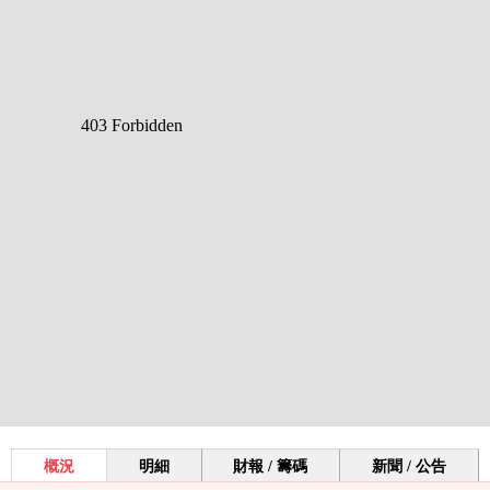
概況
明細
財報 / 籌碼
新聞 / 公告