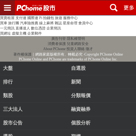
登入
註冊
PChome首頁
線上購物
24h購物
書店
露天拍賣
比比昂代購
新聞
/
氣象
股市
個人新聞台
廣告刊登
加入聯播網
全球購物
買賣租屋
支付連
國際連
Pi 拍錢包
旅遊
服務中心
買車
旅行團
汽車險推薦
線上麻將
雜誌
星座命理
會員中心
一元簡訊
直播達人
數位憑證
企業簡訊
買網址
虛擬主機
企業郵件
廣告刊登
隱私權聲明
消費者保護
兒童網路安全
About PChome
投資人聯絡
徵才
著作權保護
｜網路家庭版權所有、轉載必究
‧Copyright PChome Online
PChome Online and PChome are trademarks of PChome Online Inc.
大盤
自選股
排行
新聞
類股
分類報價
三大法人
融資融券
股市公告
個股分析