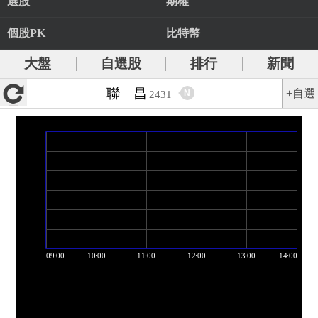
選股
期權
個股PK
比特幣
大盤
自選股
排行
新聞
聯 昌
+自選
N
2431