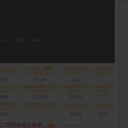
市值(億元)
每股盈餘(EPS)
本益比(PER)
額(億元)
2026-08-05
2026-Q1
2026-08-05
0.17
16.44
-0.19
-
金殖利率
股東權益報酬率(ROE)
資產報酬率(ROA)
每股淨值(元)
1-08-02
2026-Q1
2026-Q1
2026-Q1
.85%
-2.38%
-0.54%
7.73
盈餘(億元)
累計稅後盈餘年增率
一年內最高
一年內最低
26-Q1
2026-Q1
0.40
-
12.60
8.00
第二季財務報告董事...
( 公開資訊觀測站)