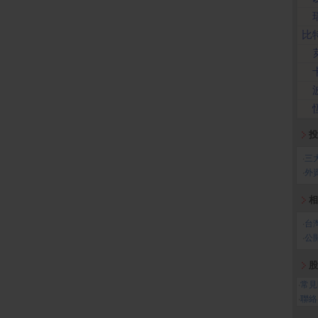
比
投
‧
三
‧
外
相
‧
台
‧
公
股
‧
常見
‧
聯絡