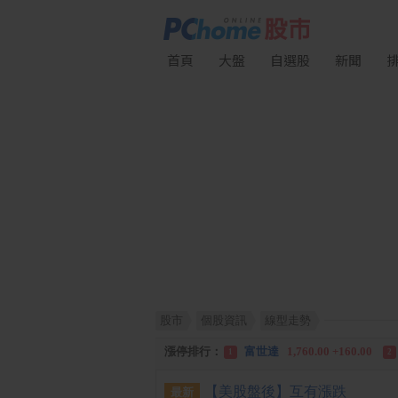
首頁
大盤
自選股
新聞
漲幅排行：
富世達
1,760.00 +160.00
1
2
股市
個股資訊
線型走勢
跌幅排行：
全 友
26.45 -2.90
中
1
2
漲停排行：
富世達
1,760.00 +160.00
1
2
跌停排行：
全 友
26.45 -2.90
1
【美股盤後】互有漲跌
最新