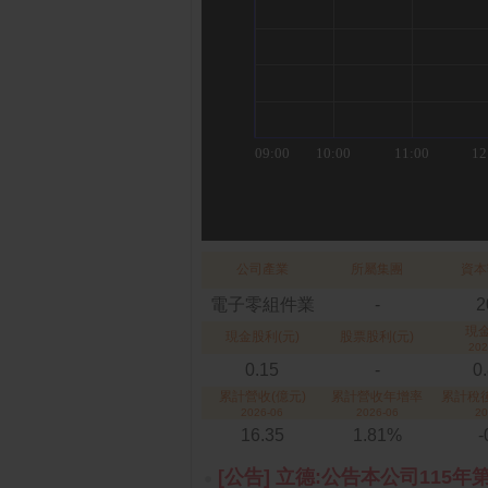
公司產業
所屬集團
資本
電子零組件業
-
2
現
現金股利(元)
股票股利(元)
202
0.15
-
0
累計營收(億元)
累計營收年增率
累計稅後
2026-06
2026-06
20
16.35
1.81%
-
[公告] 立德:公告本公司115年