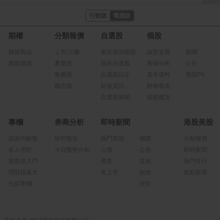
行動版
電腦版
期權
分類報價
自選股
個股
期貨商品
上市/上櫃
最近查詢個股
線型走勢
新聞
期貨價差
產業股
我的自選股
籌碼分析
公告
集團股
自選股設定
基本資料
個股PK
概念股
財報資訊
財務報表
自選股新聞
個股概況
專欄
券商分析
即時新聞
港股美股
箱波均解盤
研究報告
熱門新聞
國際
分類報價
名人理財
今日盤勢分析
台股
公告
即時新聞
股票超入門
產業
其他
熱門排行
理財我最大
未上市
財經
焦點股票
先探專欄
理財