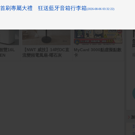
i智慧16L
【NWT 威技】14吋DC直
MyCard 3000點虛擬點數
PCh
EN
流變頻電風扇-曜石灰
卡
00元
加