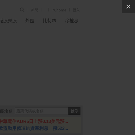
新聞
PChome
登入
港股美股
外匯
比特幣
除權息
個股名稱
中華電信ADR5日上漲0.13美元漲...
歐盟動用俄凍結資產利息 撥522...