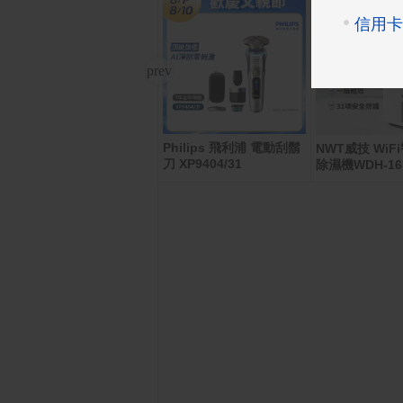
Philips 飛利浦 電動刮鬍
大潤發5000元即享券(餘
NWT威技 WiF
刀 XP9404/31
額型)
除濕機WDH-16