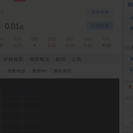
熱
更新報價
市
0.01
+ 加自選
%
億
量
賣價
賣量
開盤
最高
最低
昨收
0
8.23
4
8.21
8.25
8.10
8.19
財務報表
個股概況
新聞
公告
圖
價量明細
個股PK
獲利表現
最
2
最近
『最
登入