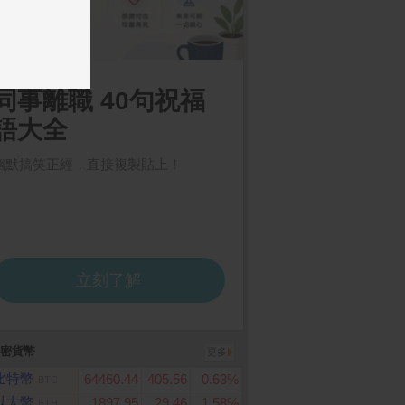
ome 購物儲值100,0
MyCard 3290點虛擬點數
ACER Swift 14吋 A
卡
藍(Ultra5-228V/32G/
G/Intel ARC/W11/S
-75-50CQ)
密貨幣
更多
比特幣
64460.44
405.56
0.63%
BTC
以太幣
1897.95
29.46
1.58%
ETH