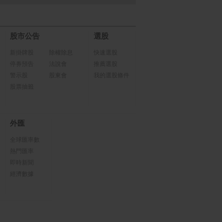
股市公告
選股
新掛牌股
除權除息
快速選股
停券預告
法說會
推薦選股
警示股
股東會
我的選股條件
股票抽籤
外匯
全球匯率數
熱門匯率
即時新聞
經濟數據