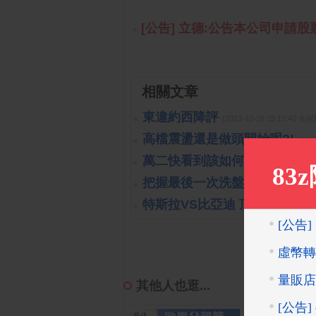
[公告] 立德:公告本公司申請股
相關文章
東違約西降評
(2023-10-26 15:15:40 
高檔震盪還是做頭開始呢?!
(201
萬二快看到該如何處置?!
(2019-1
把握最後一次洗盤的機會
(2019-1
特斯拉VS比亞迪 頂尖對決
(2023
其他人也逛...