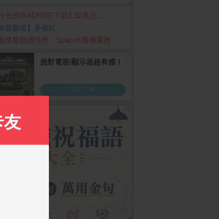
月光投控ADR5日下跌1.92美元...
歐股盤後】多收紅
股早盤延續漲勢 SpaceX股價重挫