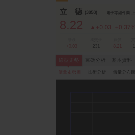
立 德
(3058)
電子零組件業
上
8.22
▲+0.03
+0.37
漲跌
成交張
買價
買
+0.03
231
8.21
1
線型走勢
籌碼分析
基本資料
價量走勢圖
技術分析
價量分布