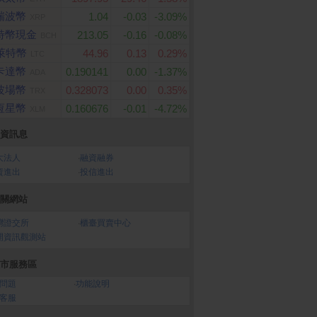
瑞波幣
1.04
-0.03
-3.09%
XRP
特幣現金
213.05
-0.16
-0.08%
BCH
萊特幣
44.96
0.13
0.29%
LTC
卡達幣
0.190141
0.00
-1.37%
ADA
波場幣
0.328073
0.00
0.35%
TRX
恆星幣
0.160676
-0.01
-4.72%
XLM
資訊息
大法人
‧
融資融券
資進出
‧
投信進出
關網站
灣證交所
‧
櫃臺買賣中心
開資訊觀測站
市服務區
問題
‧
功能說明
客服