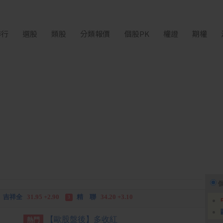
排行
選股
類股
分類報價
個股PK
權證
期權
吉祥全
31.95 +2.90
精 聯
34.20 +3.10
3
 福
20.85 -2.15
越南控-DR
3.00 -0.30
3
吉祥全
31.95 +2.90
精 聯
34.20 +3.10
3
【歐股盤後】多收紅
熱門