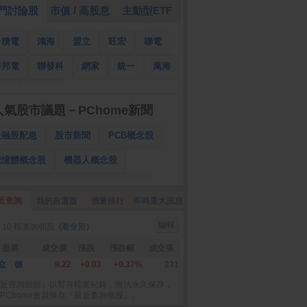
門討論股
市值 / 高股息
主動型ETF
台積電
鴻海
盟立
旺宏
聯電
華邦電
聯發科
網家
統一
萬海
南亞
國泰金
人氣股市議題－PChome新聞
金融股配息
股市新聞
PCB概念股
記憶體概念股
機器人概念股
低軌衛星概念股
CPO、BBU概念股
近查詢
我的自選股
價量排行
即時重大訊息
025金融股配息
AI眼鏡概念股
編輯
 10 檔查詢個股
(看全部)
降息概念股
儲能概念股
甲骨文概念股
股票
成交價
漲跌
漲跌幅
成交張
股東會紀念品
立 德
8.22
+0.03
+0.37%
231
近查詢個股』以暫存檔案紀錄，無法永久保存，
PChome會員保存『最近查詢個股』。