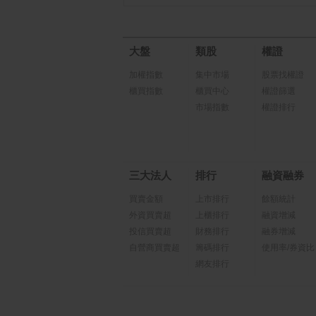
大盤
類股
權證
加權指數
集中市場
股票找權證
櫃買指數
櫃買中心
權證篩選
市場指數
權證排行
三大法人
排行
融資融券
買賣金額
上市排行
餘額統計
外資買賣超
上櫃排行
融資增減
投信買賣超
財務排行
融券增減
自營商買賣超
籌碼排行
使用率/券資比
網友排行