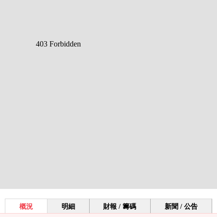
概況
明細
財報 / 籌碼
新聞 / 公告