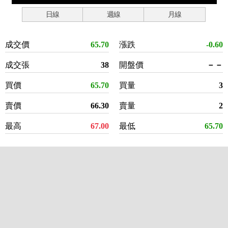
日線
週線
月線
成交價
65.70
漲跌
-0.60
成交張
38
開盤價
－－
買價
65.70
買量
3
賣價
66.30
賣量
2
最高
67.00
最低
65.70