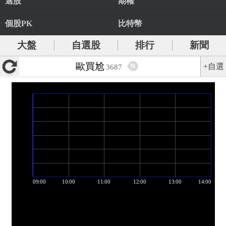
選股
期權
個股PK
比特幣
大盤
自選股
排行
新聞
歐買尬
+自選
N
3687