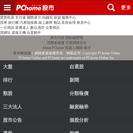
登入
註冊
PChome首頁
線上購物
24h購物
書店
露天拍賣
比比昂代購
新聞
/
氣象
股市
個人新聞台
廣告刊登
加入聯播網
全球購物
買賣租屋
支付連
國際連
Pi 拍錢包
旅遊
服務中心
買車
旅行團
汽車險推薦
線上麻將
雜誌
星座命理
會員中心
一元簡訊
直播達人
數位憑證
企業簡訊
買網址
虛擬主機
企業郵件
廣告刊登
隱私權聲明
消費者保護
兒童網路安全
About PChome
投資人聯絡
徵才
著作權保護
｜網路家庭版權所有、轉載必究
‧Copyright PChome Online
PChome Online and PChome are trademarks of PChome Online Inc.
大盤
自選股
排行
新聞
類股
分類報價
三大法人
融資融券
股市公告
個股分析