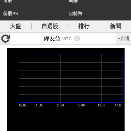
選股
期權
個股PK
比特幣
大盤
自選股
排行
新聞
鏵友益
+自選
N
6877