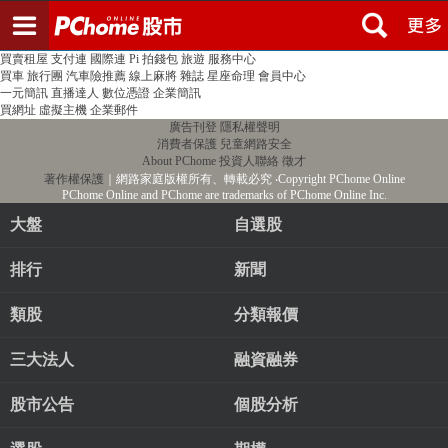
登入
註冊
PChome首頁
線上購物
24h購物
書店
露天拍賣
比比昂代購
新聞
/
氣象
股市
個人新聞台
廣告刊登
加入聯播網
全球購物
買賣租屋
支付連
國際連
Pi 拍錢包
旅遊
服務中心
買車
旅行團
汽車險推薦
線上麻將
雜誌
星座命理
會員中心
一元簡訊
直播達人
數位憑證
企業簡訊
買網址
虛擬主機
企業郵件
廣告刊登
隱私權聲明
消費者保護
兒童網路安全
About PChome
投資人聯絡
徵才
著作權保護
｜網路家庭版權所有、轉載必究
‧Copyright PChome Online
PChome Online and PChome are trademarks of PChome Online Inc.
大盤
自選股
排行
新聞
類股
分類報價
三大法人
融資融券
股市公告
個股分析