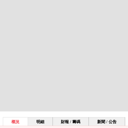
概況
明細
財報 / 籌碼
新聞 / 公告