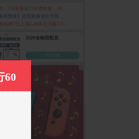
部：7月對美出口年增收斂 18...
美股盤後】就業數據遜於預期...
ADR7日上漲0.08美元漲幅1.0...