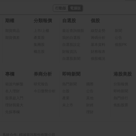
行動版
電腦版
期權
分類報價
自選股
個股
期貨商品
上市/上櫃
最近查詢個股
線型走勢
新聞
期貨價差
產業股
我的自選股
籌碼分析
公告
集團股
自選股設定
基本資料
個股PK
概念股
財報資訊
財務報表
自選股新聞
個股概況
專欄
券商分析
即時新聞
港股美股
箱波均解盤
研究報告
熱門新聞
國際
分類報價
名人理財
今日盤勢分析
台股
公告
即時新聞
股票超入門
產業
其他
熱門排行
理財我最大
未上市
財經
焦點股票
先探專欄
理財
系統合作: 精誠資訊股份有限公司