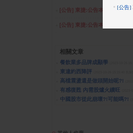
[公告] 東捷:公告本公司董事會
[公告] 東捷:公告本公司115年0
相關文章
餐飲業多品牌成顯學
(2023-10-26 
東違約西降評
(2023-10-26 15:15:40 
高檔震盪還是做頭開始呢?!
(201
有感復甦 內需股爐火續旺
(2023-
中國股市從此崩壞?!可能嗎?!
(