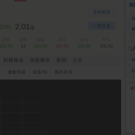
 鍵
236.50 -26.00
勤 誠
1,115.00 -120.00
3
熱
更新報價
2.01
+ 加自選
.37%
億
賣價
賣量
開盤
最高
最低
昨收
103.50
13
104.50
107.00
101.00
105.50
財務報表
個股概況
新聞
公告
圖
價量明細
個股PK
獲利表現
最
2