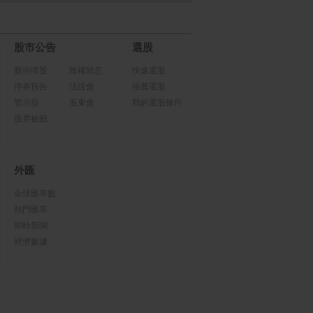
股市公告
選股
新掛牌股
除權除息
快速選股
停券預告
法說會
推薦選股
警示股
股東會
我的選股條件
股票抽籤
外匯
全球匯率數
熱門匯率
即時新聞
經濟數據