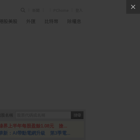
新聞
PChome
登入
港股美股
外匯
比特幣
除權息
個股名稱
綠界上半年每股盈餘1.08元 搶...
華新：AI帶動電網升級 第3季電...