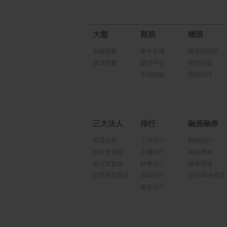
大盤
類股
權證
加權指數
集中市場
股票找權證
櫃買指數
櫃買中心
權證篩選
市場指數
權證排行
三大法人
排行
融資融券
買賣金額
上市排行
餘額統計
外資買賣超
上櫃排行
融資增減
投信買賣超
財務排行
融券增減
自營商買賣超
籌碼排行
使用率/券資比
網友排行