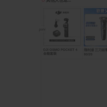
其他人也逛...
DJI OSMO POCKET 4
MyCard 3000點虛擬點數
飛利浦 三刀頭電
全能套裝
卡
80/20