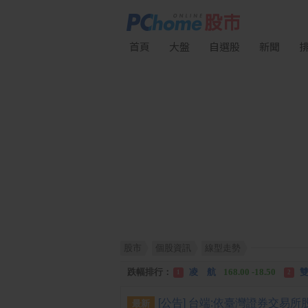
首頁
大盤
自選股
新聞
股市
個股資訊
線型走勢
漲幅排行：
川 湖
11,110.00 +1,010.00
1
跌幅排行：
凌 航
168.00 -18.50
雙
1
2
漲停排行：
中化生
35.75 +3.25
川
1
2
最新