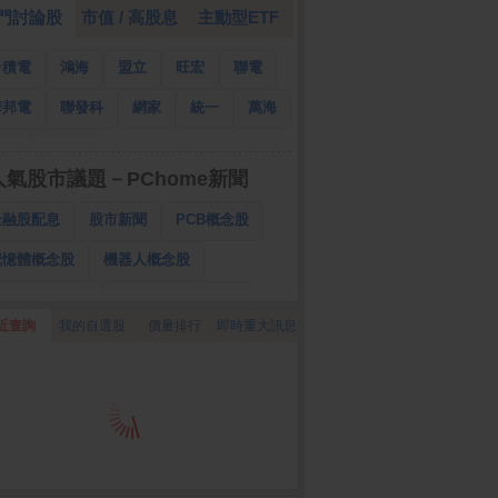
門討論股
市值 / 高股息
主動型ETF
台積電
鴻海
盟立
旺宏
聯電
華邦電
聯發科
網家
統一
萬海
南亞
國泰金
人氣股市議題－PChome新聞
金融股配息
股市新聞
PCB概念股
記憶體概念股
機器人概念股
低軌衛星概念股
CPO、BBU概念股
近查詢
我的自選股
價量排行
即時重大訊息
025金融股配息
AI眼鏡概念股
降息概念股
儲能概念股
甲骨文概念股
股東會紀念品