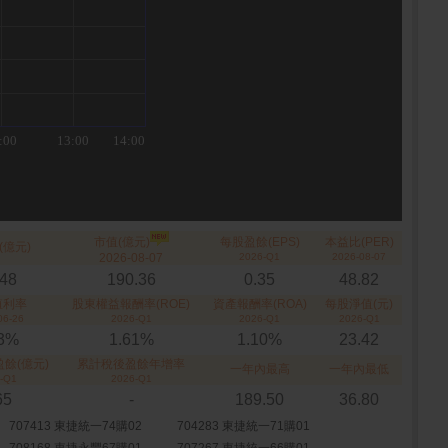
市值(億元)
每股盈餘(EPS)
本益比(PER)
(億元)
2026-08-07
2026-Q1
2026-08-07
.48
190.36
0.35
48.82
殖利率
股東權益報酬率(ROE)
資產報酬率(ROA)
每股淨值(元)
06-26
2026-Q1
2026-Q1
2026-Q1
73%
1.61%
1.10%
23.42
餘(億元)
累計稅後盈餘年增率
一年內最高
一年內最低
-Q1
2026-Q1
65
-
189.50
36.80
707413 東捷統一74購02
704283 東捷統一71購01