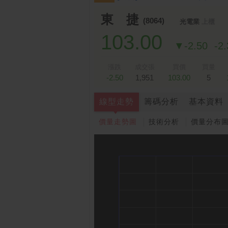
跌停排行：
凌 航
168.00 -18.50
雙
1
2
東 捷
(8064)
光電業
上櫃
103.00
▼-2.50
-2
漲跌
成交張
買價
買量
-2.50
1,951
103.00
5
線型走勢
籌碼分析
基本資料
價量走勢圖
技術分析
價量分布