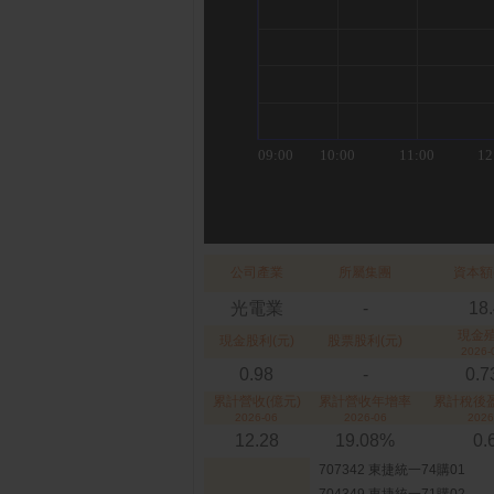
公司產業
所屬集團
資本額
光電業
-
18
現金
現金股利(元)
股票股利(元)
2026-
0.98
-
0.
累計營收(億元)
累計營收年增率
累計稅後盈
2026-06
2026-06
2026
12.28
19.08%
0.
707342 東捷統一74購01