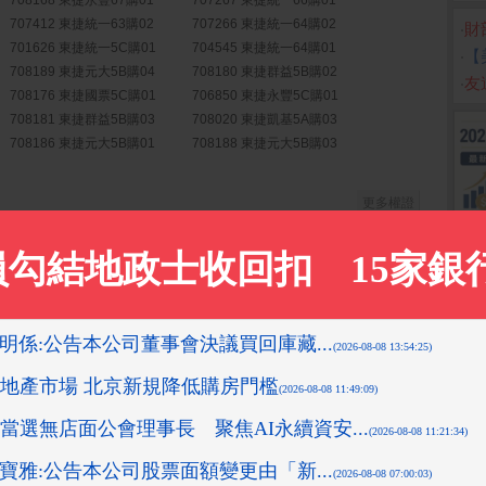
708168 東捷永豐67購01
707267 東捷統一66購01
707412 東捷統一63購02
707266 東捷統一64購02
‧
財
701626 東捷統一5C購01
704545 東捷統一64購01
‧
【
708189 東捷元大5B購04
708180 東捷群益5B購02
‧
友達
708176 東捷國票5C購01
706850 東捷永豐5C購01
708181 東捷群益5B購03
708020 東捷凱基5A購03
708186 東捷元大5B購01
708188 東捷元大5B購03
更多權證
科技工程股份有限...
( 公開資訊觀測站)
異動
( 公開資訊觀測站)
第2季合併財務報告...
( 公開資訊觀測站)
第2季財務報告董事...
( 公開資訊觀測站)
金貸與及背書保證...
( 公開資訊觀測站)