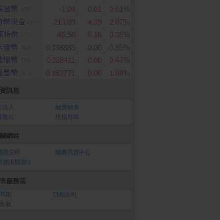
瑞波幣
1.04
0.01
0.61%
XRP
特幣現金
216.89
4.39
2.07%
BCH
萊特幣
45.56
0.16
0.35%
LTC
卡達幣
0.198885
0.00
-0.95%
ADA
波場幣
0.328411
0.00
0.47%
TRX
恆星幣
0.163771
0.00
1.60%
XLM
資訊息
3000元虛擬禮物卡
任天堂 Nintendo Switch
Glolux 流星錘3插3U
大法人
‧
融資融券
2
延長線1.5米(EC100-
資進出
‧
投信進出
3AB)
關網站
灣證交所
‧
櫃臺買賣中心
開資訊觀測站
市服務區
問題
‧
功能說明
客服