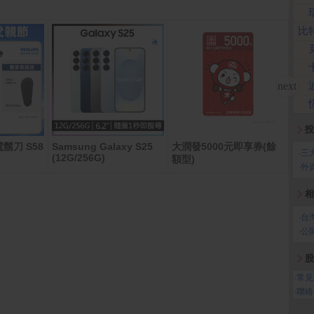
比
投
鬍刀 S58
Samsung Galaxy S25
大潤發5000元即享券(餘
全家
‧
三
(12G/256G)
額型)
‧
外
相
‧
台
‧
公
股
‧
常見
‧
聯絡