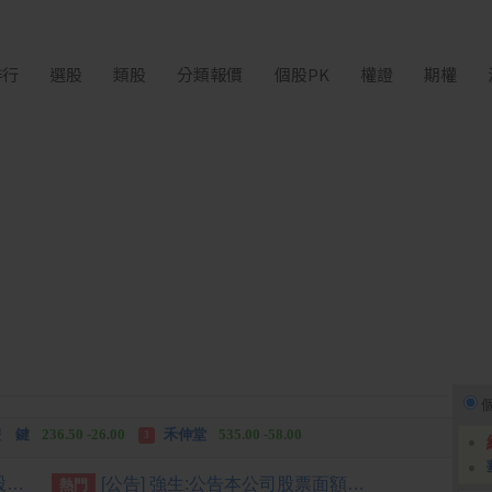
排行
選股
類股
分類報價
個股PK
權證
期權
中化生
35.75 +3.25
柏 騰
28.15 +2.55
2
3
 鍵
236.50 -26.00
禾伸堂
535.00 -58.00
3
 湖
11,110.00 +1,010.00
柏 騰
28.15 +2.55
3
[公告] 台端:依臺灣證券交易所股份有限公司臺證上一字第1121801204號函辦理
[公告] 強生:公告本公司股票面額由「新台幣10元」變更為「新台幣5元」公告期間：115年7月22日至115年10月21日
熱門