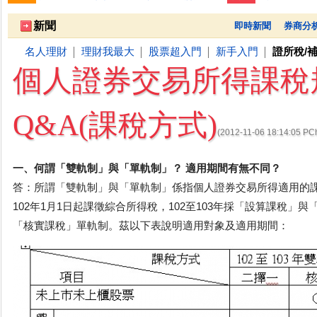
新聞
即時新聞
券商分
名人理財
理財我最大
股票超入門
新手入門
證所稅/
│
│
│
│
個人證券交易所得課稅
Q&A(課稅方式)
(2012-11-06 18:14:05 
一、何謂「雙軌制」與「單軌制」？ 適用期間有無不同？
答：所謂「雙軌制」與「單軌制」係指個人證券交易所得適用的
102年1月1日起課徵綜合所得稅，102至103年採「設算課稅」與
「核實課稅」單軌制。茲以下表說明適用對象及適用期間：