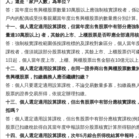
人」還是「家戶人數」為單位？
答：當年度出售興櫃股票數量10萬股以上應強制核實課稅者，係
戶內的配偶或受扶養親屬當年度出售興櫃股票的數量應分別計算
十一、個人選定適用設算課稅，但當年度出售股票中有部分應強制
量達10萬股以上) 者，其餘的上市、上櫃股票是否即應全部適用
答：強制核實課稅範圍係按課稅標的及課稅對象區分，個人當年
課稅者，僅須就該部分股票核實課稅，其餘上市、上櫃股票仍可繼
1日起，個人當年度上市、上櫃、興櫃股票出售金額在10億元以
十二、個人選定適用設算課稅，在同一證券商出售興櫃股票數量於
售興櫃股票，扣繳義務人應否繼續扣繳？
答：個人只要選定適用設算課稅，不論交易數量多寡，扣繳義務
股票的證券交易所得，依規定辦理扣繳。
十三、個人選定適用設算課稅，但出售股票中有部分應核實課稅
抵嗎？
答：個人選定適用設算課稅，但出售股票中有部分應核實課稅(例如
股票已扣繳稅款得自其當年度申報該部分股票核實計算所得額的
十四、個人選定適用設算課稅，次年5月綜合所得稅結算申報時