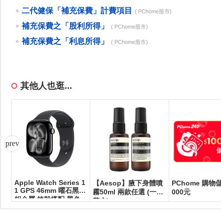
二代健保「補充保費」計費項目
( PChome股市)
補充保費之「股利所得」
( PChome股市)
補充保費之「利息所得」
( PChome股市)
其他人也逛...
Apple Watch Series 1
,0
【Aesop】腋下身體噴
PChome 購物儲
1 GPS 46mm 曜石黑色
霧50ml 兩款任選 (一般/
000元
鋁金屬 錶殼搭配 黑色
草本)
運動錶帶