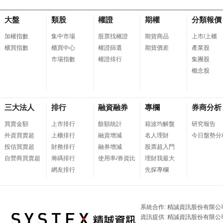
大盤
類股
權證
期權
分類報價
加權指數
集中市場
股票找權證
期貨商品
上市/上櫃
櫃買指數
櫃買中心
權證篩選
期貨價差
產業股
市場指數
權證排行
集團股
概念股
三大法人
排行
融資融券
專欄
券商分析
買賣金額
上市排行
餘額統計
箱波均解盤
研究報告
外資買賣超
上櫃排行
融資增減
名人理財
今日盤勢分
投信買賣超
財務排行
融券增減
股票超入門
自營商買賣超
籌碼排行
使用率/券資比
理財我最大
網友排行
先探專欄
系統合作: 精誠資訊股份有限公
資訊提供: 精誠資訊股份有限公