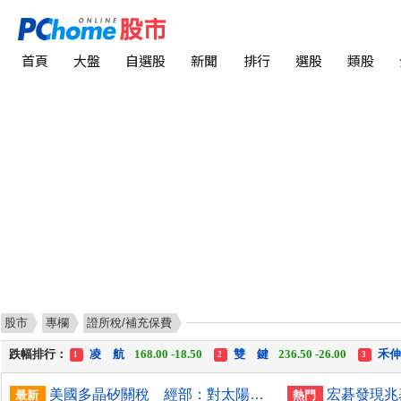
首頁
大盤
自選股
新聞
排行
選股
類股
漲幅排行：
川 湖
11,110.00 +1,010.00
中化生
35.75 +3.25
1
2
3
股市
專欄
證所稅/補充保費
跌幅排行：
凌 航
168.00 -18.50
雙 鍵
236.50 -26.00
禾
1
2
3
漲停排行：
中化生
35.75 +3.25
川 湖
11,110.00 +1,010.00
1
2
3
跌停排行：
凌 航
168.00 -18.50
雙 鍵
236.50 -26.00
勤
1
2
3
美國多晶矽關稅 經部：對太陽光電產業影響有限
最新
熱門